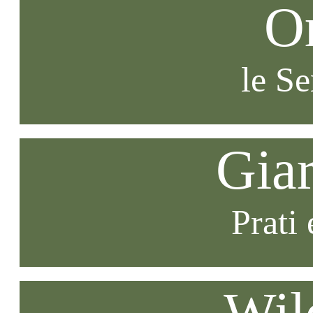
O
le S
Gia
Prati 
Wil