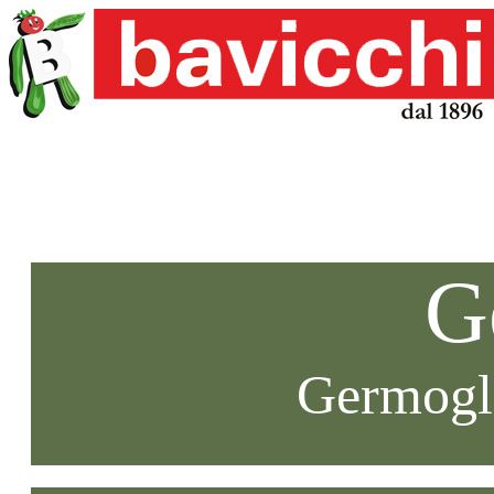
G
Germogli