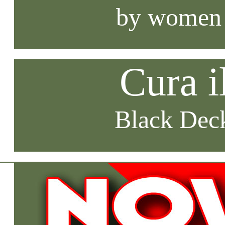
by women
Cura i
Black Deck