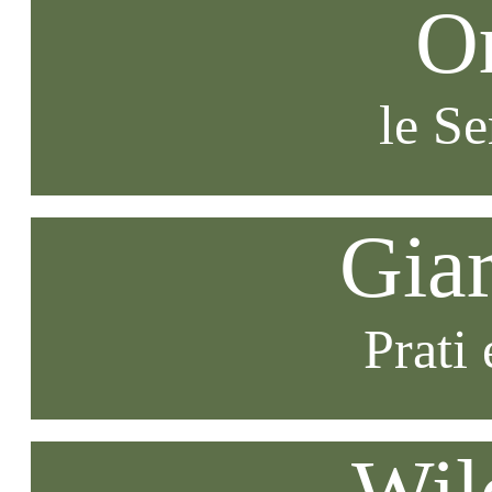
O
le S
Gia
Prati 
Wil