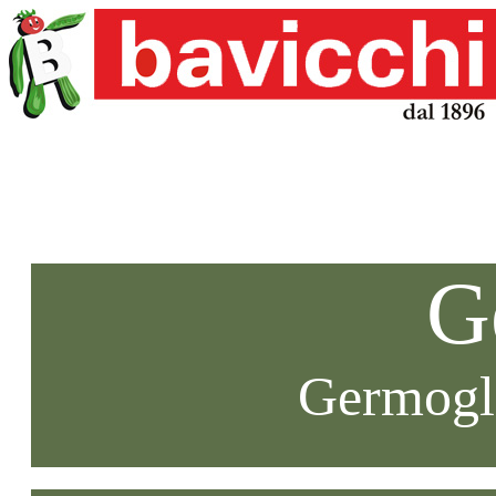
G
Germogli