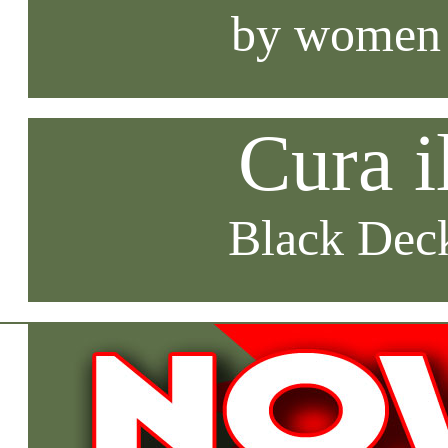
by women
Cura i
Black Deck