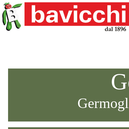
G
Germogli