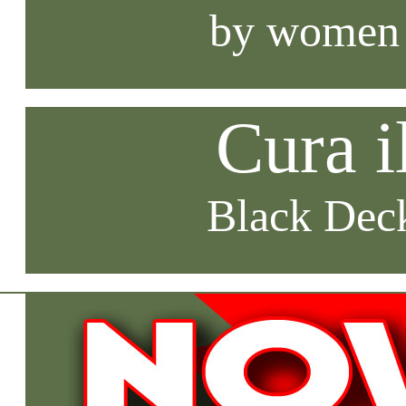
by women
Cura i
Black Deck