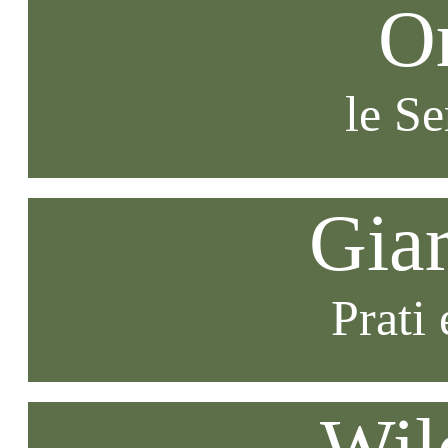
O
le S
Gia
Prati 
Wil