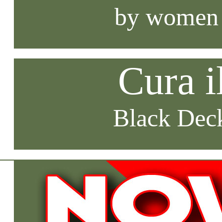
by women
Cura i
Black Deck