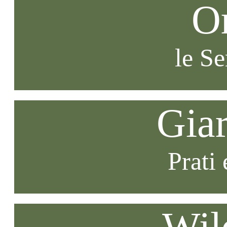
O
le S
Gia
Prati 
Wil