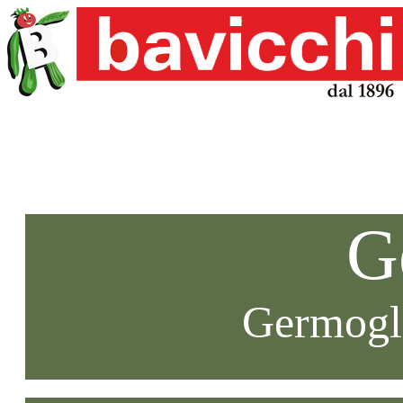
G
Germogli