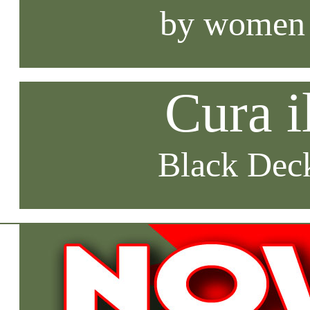
by women
Cura i
Black Deck