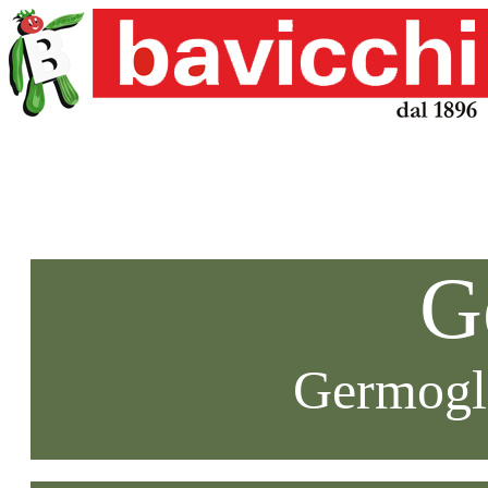
G
Germogli