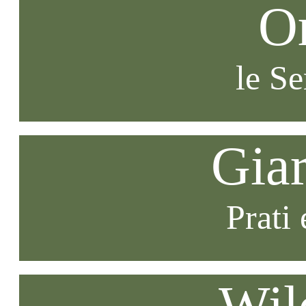
O
le S
Gia
Prati 
Wil