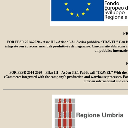
P
POR FESR 2014-2020 – Asse III – Azione 3.3.1 Avviso pubblico “TRAVEL” Con la rea
integrato con i processi aziendali produttivi e di magazzino. Ciascun sito abbraccia i
un pubblico internazion
POR FESR 2014-2020 – Pillar III – Ac􀆟on 3.3.1 Public call “TRAVEL” With the r
eCommerce integrated with the company's production and warehouse processes. Each web
offer an international audien