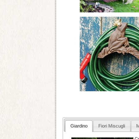
Giardino
Fiori Miscugli
M
Cr