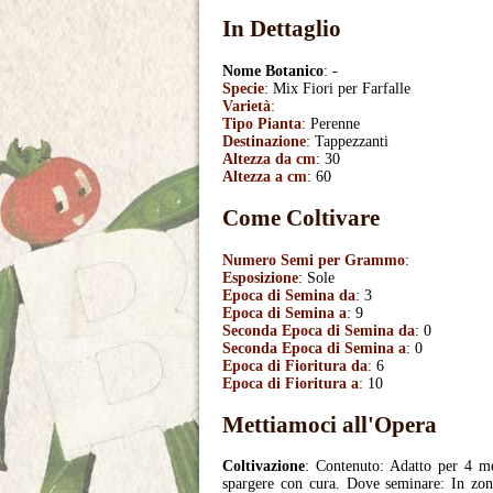
In Dettaglio
Nome Botanico
: -
Specie
: Mix Fiori per Farfalle
Varietà
:
Tipo Pianta
: Perenne
Destinazione
: Tappezzanti
Altezza da cm
: 30
Altezza a cm
: 60
Come Coltivare
Numero Semi per Grammo
:
Esposizione
: Sole
Epoca di Semina da
: 3
Epoca di Semina a
: 9
Seconda Epoca di Semina da
: 0
Seconda Epoca di Semina a
: 0
Epoca di Fioritura da
: 6
Epoca di Fioritura a
: 10
Mettiamoci all'Opera
Coltivazione
: Contenuto: Adatto per 4 me
spargere con cura. Dove seminare: In zone