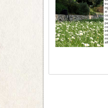
tr
og
ai
c
r
p
co
in
co
mi
al