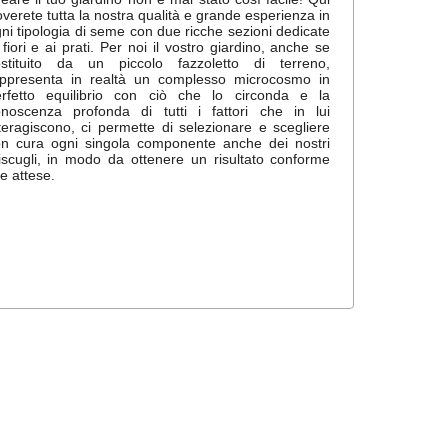
overete tutta la nostra qualità e grande esperienza in
ni tipologia di seme con due ricche sezioni dedicate
 fiori e ai prati. Per noi il vostro giardino, anche se
ostituito da un piccolo fazzoletto di terreno,
appresenta in realtà un complesso microcosmo in
erfetto equilibrio con ciò che lo circonda e la
noscenza profonda di tutti i fattori che in lui
teragiscono, ci permette di selezionare e scegliere
n cura ogni singola componente anche dei nostri
scugli, in modo da ottenere un risultato conforme
le attese.