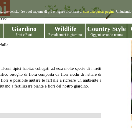
gazione del sito. Se vuoi saperne di più o negare il consenso,
consulta questa pagina
. Chiudendo 
Giardino
Wildlife
Country Style
Prati e Fiori
Piccoli amici in giardino
Oggetti secondo natura
falle
alcuni tipici habitat collegati ad essa molte specie di insetti
ifico bisogno di flora composta da fiori ricchi di nettare di
fiori è possibile aiutare le farfalle a ricreare un ambiente a
iutano a fertilizzare piante e fiori del nostro giardino.