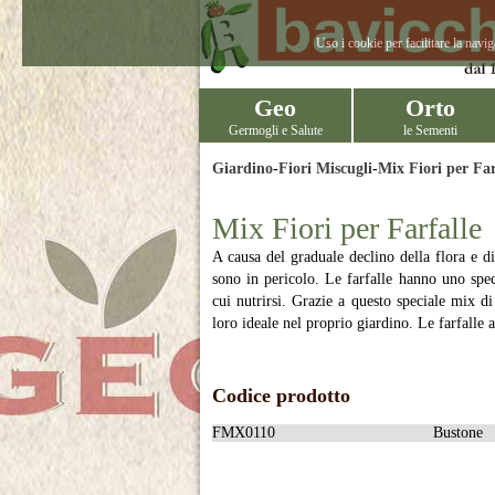
Uso i cookie per facilitare la navi
Geo
Orto
Germogli e Salute
le Sementi
Giardino
-
Fiori Miscugli
-
Mix Fiori per Far
Mix Fiori per Farfalle
A causa del graduale declino della flora e di 
sono in pericolo. Le farfalle hanno uno spec
cui nutrirsi. Grazie a questo speciale mix di 
loro ideale nel proprio giardino. Le farfalle a
Codice prodotto
FMX0110
Bustone