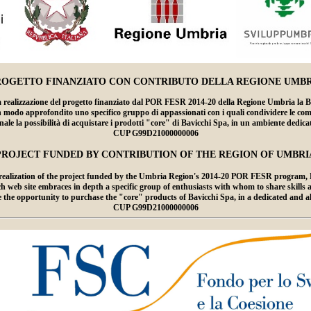
ROGETTO FINANZIATO CON CONTRIBUTO DELLA REGIONE UMBR
lizzazione del progetto finanziato dal POR FESR 2014-20 della Regione Umbria la Bavicc
n modo approfondito uno specifico gruppo di appassionati con i quali condividere le compet
ale la possibilità di acquistare i prodotti "core" di Bavicchi Spa, in un ambiente dedic
CUP G99D21000000006
PROJECT FUNDED BY CONTRIBUTION OF THE REGION OF UMBRI
ealization of the project funded by the Umbria Region's 2014-20 POR FESR program, Ba
 site embraces in depth a specific group of enthusiasts with whom to share skills and 
ce the opportunity to purchase the "core" products of Bavicchi Spa, in a dedicated and 
CUP G99D21000000006