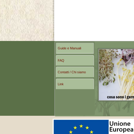
Guide e Manuali
FAQ
Contatti / Chi siamo
Link