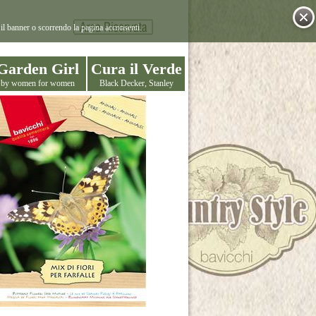
il banner o scorrendo la pagina acconsenti.
Garden Girl
Cura il Verde
by women for women
Black Decker, Stanley