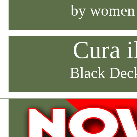
by women
Cura i
Black Deck