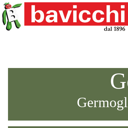
G
Germogli