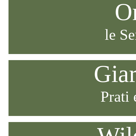
O
le S
Gia
Prati 
Wil