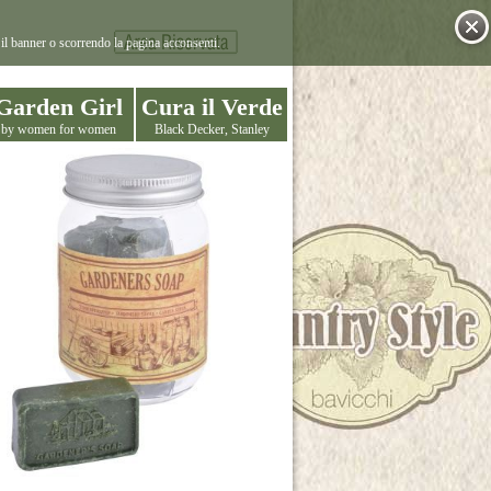
il banner o scorrendo la pagina acconsenti.
Garden Girl
Cura il Verde
by women for women
Black Decker, Stanley