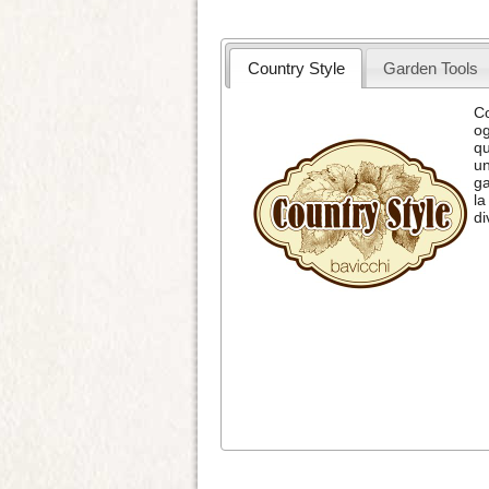
Country Style
Garden Tools
Co
og
qu
un
ga
la
di