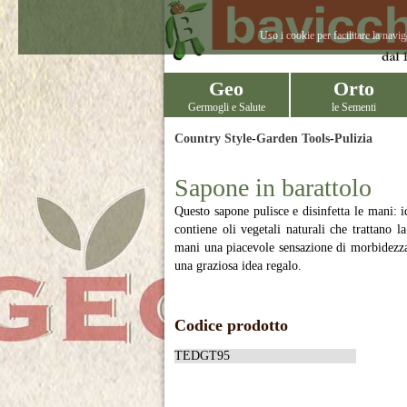
Uso i cookie per facilitare la navi
Geo
Orto
Germogli e Salute
le Sementi
Country Style
-
Garden Tools
-
Pulizia
Sapone in barattolo
Questo sapone pulisce e disinfetta le mani: i
contiene oli vegetali naturali che trattano l
mani una piacevole sensazione di morbidezza.
una graziosa idea regalo.
Codice prodotto
TEDGT95