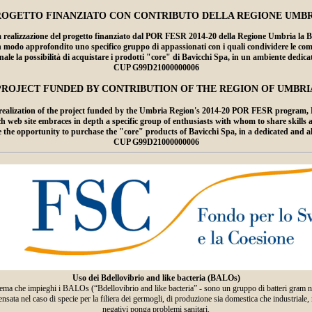
ROGETTO FINANZIATO CON CONTRIBUTO DELLA REGIONE UMBR
lizzazione del progetto finanziato dal POR FESR 2014-20 della Regione Umbria la Bavicc
n modo approfondito uno specifico gruppo di appassionati con i quali condividere le compet
ale la possibilità di acquistare i prodotti "core" di Bavicchi Spa, in un ambiente dedic
CUP G99D21000000006
PROJECT FUNDED BY CONTRIBUTION OF THE REGION OF UMBRI
ealization of the project funded by the Umbria Region's 2014-20 POR FESR program, Ba
 site embraces in depth a specific group of enthusiasts with whom to share skills and 
ce the opportunity to purchase the "core" products of Bavicchi Spa, in a dedicated and 
CUP G99D21000000006
Uso dei Bdellovibrio and like bacteria (BALOs)
ema che impieghi i BALOs (“Bdellovibrio and like bacteria” - sono un gruppo di batteri gram negat
ta nel caso di specie per la filiera dei germogli, di produzione sia domestica che industriale, ma
negativi ponga problemi sanitari.