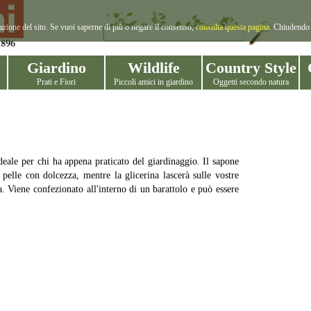
gazione del sito. Se vuoi saperne di più o negare il consenso,
consulta questa pagina
. Chiudendo 
Giardino
Wildlife
Country Style
Prati e Fiori
Piccoli amici in giardino
Oggetti secondo natura
deale per chi ha appena praticato del giardinaggio. Il sapone
a pelle con dolcezza, mentre la glicerina lascerà sulle vostre
 Viene confezionato all'interno di un barattolo e può essere