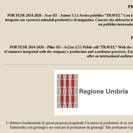
P
POR FESR 2014-2020 – Asse III – Azione 3.3.1 Avviso pubblico “TRAVEL” Con la rea
integrato con i processi aziendali produttivi e di magazzino. Ciascun sito abbraccia i
un pubblico internazion
POR FESR 2014-2020 – Pillar III – Ac􀆟on 3.3.1 Public call “TRAVEL” With the r
eCommerce integrated with the company's production and warehouse processes. Each web
offer an international audien
L’obiettivo fondamentale di questa proposta progettuale è la messa in produzione di un sist
Salmonella ) nei germogli e nei semi per la produzione da germogli. Tale produzione è pensa