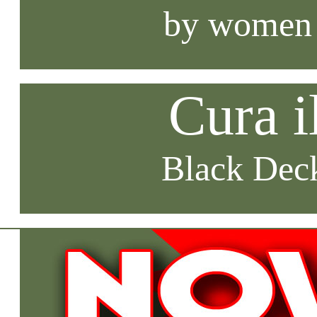
by women
Cura i
Black Deck