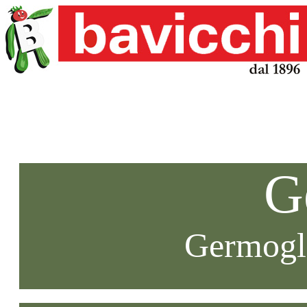
G
Germogli