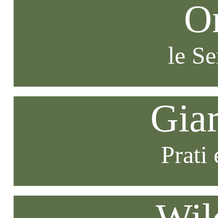
O
le S
Gia
Prati 
Wil