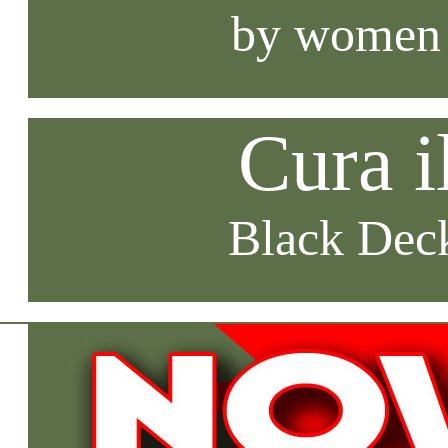
by women
Cura i
Black Deck