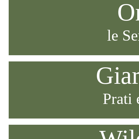
O
le S
Gia
Prati 
Wil