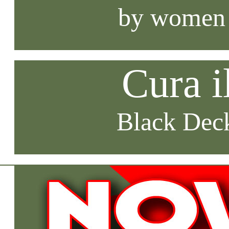
by women
Cura i
Black Deck