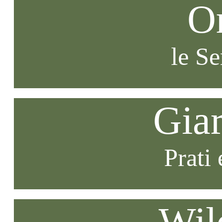
O
le S
Gia
Prati 
Wil