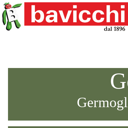
G
Germogli