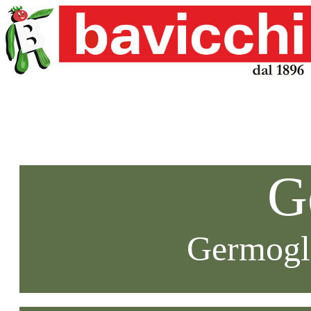
G
Germogli