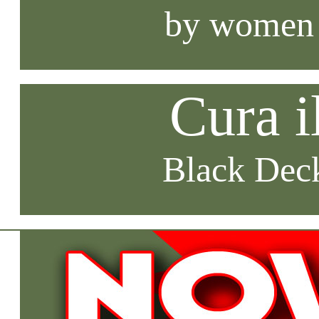
by women
Cura i
Black Deck