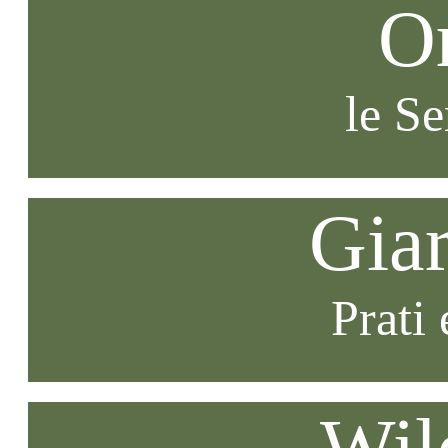
O
le S
Gia
Prati 
Wil