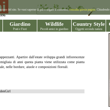
gazione del sito. Se vuoi saperne di più o negare il consenso,
consulta questa pagina
. Chiudendo 
Giardino
Wildlife
Country Style
Prati e Fiori
Piccoli amici in giardino
Oggetti secondo natura
ppezzanti. Apartire dall'estate sviluppa grandi infiorescenze
igliaia di anni questa pianta viene utilizzata come pianta
e, nelle bordure, aiuole e composizioni floreali.
denGirl