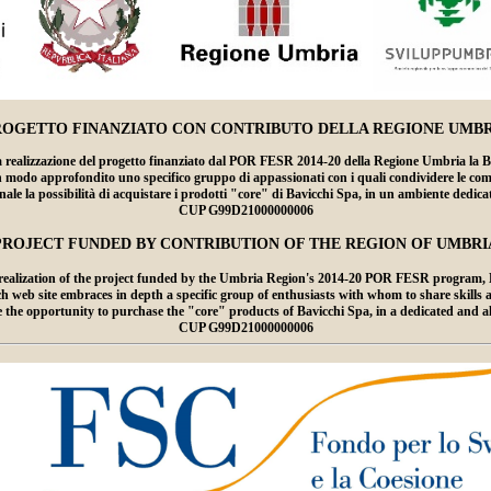
ROGETTO FINANZIATO CON CONTRIBUTO DELLA REGIONE UMBR
lizzazione del progetto finanziato dal POR FESR 2014-20 della Regione Umbria la Bavicc
n modo approfondito uno specifico gruppo di appassionati con i quali condividere le compet
ale la possibilità di acquistare i prodotti "core" di Bavicchi Spa, in un ambiente dedic
CUP G99D21000000006
PROJECT FUNDED BY CONTRIBUTION OF THE REGION OF UMBRI
ealization of the project funded by the Umbria Region's 2014-20 POR FESR program, Ba
 site embraces in depth a specific group of enthusiasts with whom to share skills and 
ce the opportunity to purchase the "core" products of Bavicchi Spa, in a dedicated and 
CUP G99D21000000006