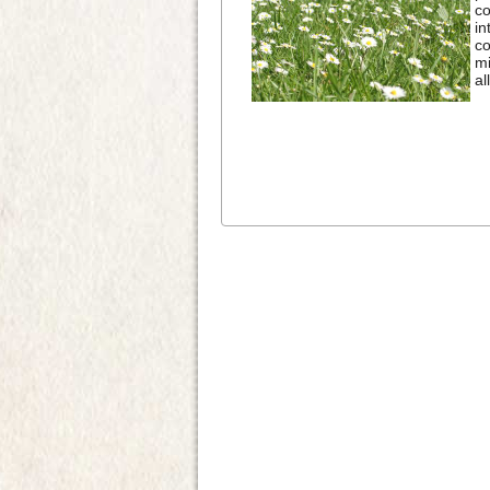
co
in
co
mi
al