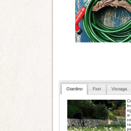
Giardino
Fiori
Visnaga
Cr
tr
og
ai
c
r
p