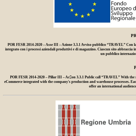
P
POR FESR 2014-2020 – Asse III – Azione 3.3.1 Avviso pubblico “TRAVEL” Con la rea
integrato con i processi aziendali produttivi e di magazzino. Ciascun sito abbraccia i
un pubblico internazion
POR FESR 2014-2020 – Pillar III – Ac􀆟on 3.3.1 Public call “TRAVEL” With the r
eCommerce integrated with the company's production and warehouse processes. Each web
offer an international audien