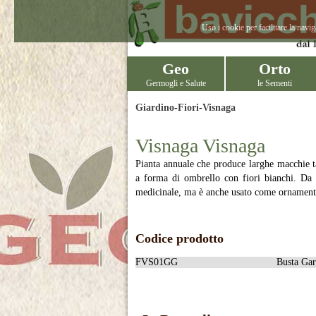
Uso i cookie per facilitare la navi
Geo
Orto
Germogli e Salute
le Sementi
Giardino
-
Fiori
-
Visnaga
Visnaga Visnaga
Pianta annuale che produce larghe macchie ta
a forma di ombrello con fiori bianchi. Da m
medicinale, ma è anche usato come ornamental
Codice prodotto
FVS01GG
Busta Gar