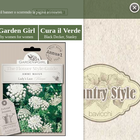
il banner o scorrendo la pagina acconsenti.
Garden Girl
Cura il Verde
by women for women
Black Decker, Stanley