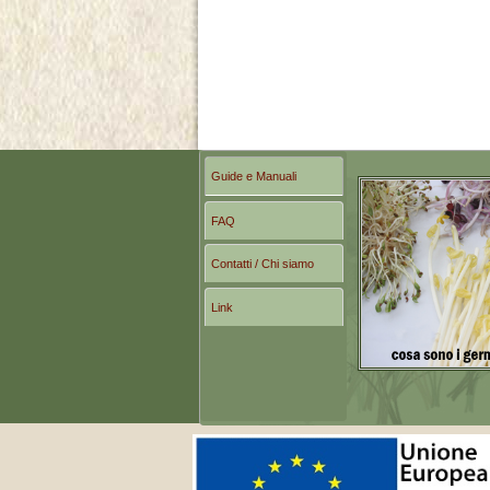
Guide e Manuali
FAQ
Contatti / Chi siamo
Link