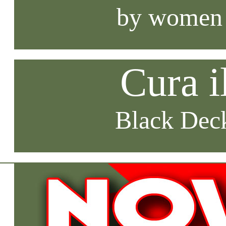
by women
Cura i
Black Deck