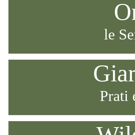
O
le S
Gia
Prati 
Wil