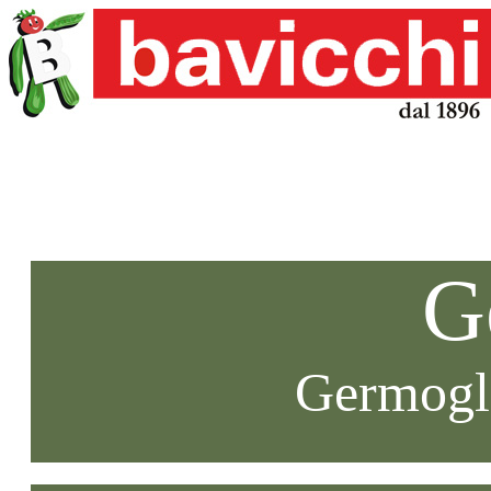
G
Germogli