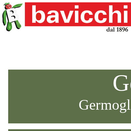
G
Germogli