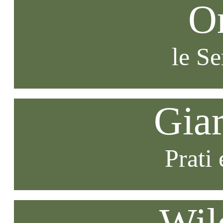
O
le S
Gia
Prati 
Wil