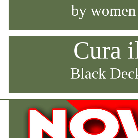
by women
Cura i
Black Deck