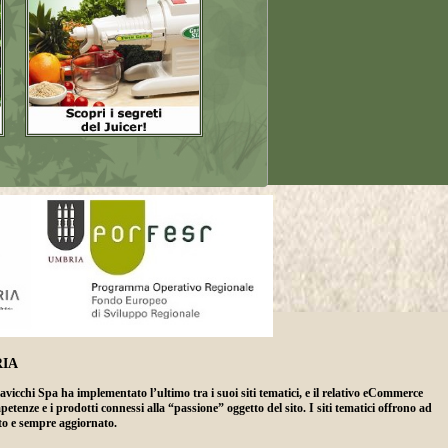
IA
hi Spa ha implementato l’ultimo tra i suoi siti tematici, e il relativo eCommerce
enze e i prodotti connessi alla “passione” oggetto del sito. I siti tematici offrono ad
ato e sempre aggiornato.