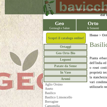
Uso i cookie per facilitare la navi
Geo
Orto
Germogli e Salute
le Sementi
Home >
Or
Scopri il catalogo online!
Basili
Ortaggi
Geo Orto Bio
Pianta erbac
Legumi
dell'India ed
Patate da Seme
o rosei costi
In Vaso
proprietà ter
la stanchezza
Aromi
vari condimen
Aglio Orsino
utilizzarlo n
Aneto
Basilico
Basilico Limoncello
Borragine
Camomilla