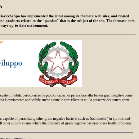
A
vicchi Spa has implemented the latest among its thematic web sites, and related
products related to the "passion" that is the subject of the site. The thematic sites
always up-to-date environment.
ivi, mobili, particolarmente piccoli, capaci di parassitare altri batteri gram negativi come
 è ovviamente applicabile anche a tutte le altre filiere in cui la presenza dei batteri gram
a, capable of parasitizing other gram negative bacteria such as Salmonella ) in sprouts and
 all other supply chains where the presence of gram negative bacteria poses health problems.