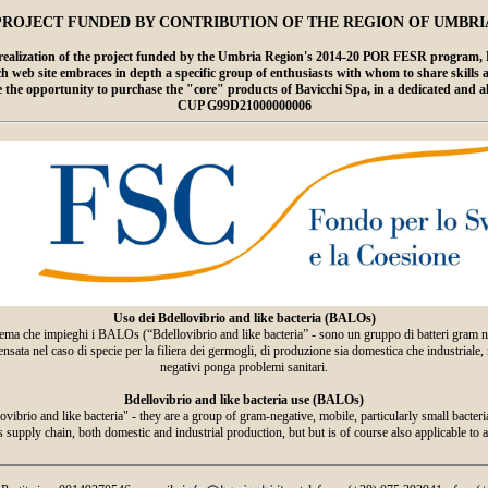
PROJECT FUNDED BY CONTRIBUTION OF THE REGION OF UMBRI
ealization of the project funded by the Umbria Region's 2014-20 POR FESR program, Ba
 site embraces in depth a specific group of enthusiasts with whom to share skills and 
ce the opportunity to purchase the "core" products of Bavicchi Spa, in a dedicated and 
CUP G99D21000000006
Uso dei Bdellovibrio and like bacteria (BALOs)
ema che impieghi i BALOs (“Bdellovibrio and like bacteria” - sono un gruppo di batteri gram negat
ta nel caso di specie per la filiera dei germogli, di produzione sia domestica che industriale, ma
negativi ponga problemi sanitari.
Bdellovibrio and like bacteria use (BALOs)
ibrio and like bacteria" - they are a group of gram-negative, mobile, particularly small bacteri
 supply chain, both domestic and industrial production, but but is of course also applicable to