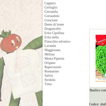
Cappero
Cerfoglio
Citronella
Coriandolo
Crescione
Dente di leone
Dragoncello
Erba Cipollina
Erba stella
Finocchio selvatico
Lavanda
Maggiorana
Melissa
Menta Piperita
Origano
Raperonzolo
Rosmarino
Salvia
Stridolo
Timo
Basilico com
Codice:
zbs