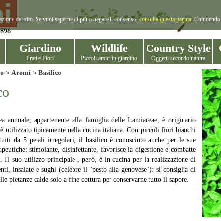
gazione del sito. Se vuoi saperne di più o negare il consenso,
consulta questa pagina
. Chiudendo 
Giardino
Wildlife
Country Style
Prati e Fiori
Piccoli amici in giardino
Oggetti secondo natura
to
>
Aromi
> Basilico
co
ea annuale, appartenente alla famiglia delle Lamiaceae, è originario
 è utilizzato tipicamente nella cucina italiana. Con piccoli fiori bianchi
tuiti da 5 petali irregolari, il basilico è conosciuto anche per le sue
apeutiche: stimolante, disinfettante, favorisce la digestione e combatte
. Il suo utilizzo principale , però, è in cucina per la realizzazione di
ti, insalate e sughi (celebre il "pesto alla genovese"): si consiglia di
elle pietanze calde solo a fine cottura per conservarne tutto il sapore.