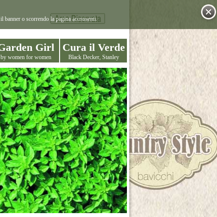
il banner o scorrendo la pagina acconsenti.
Garden Girl
Cura il Verde
by women for women
Black Decker, Stanley