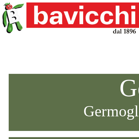
G
Germogli