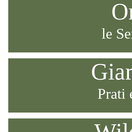
O
le S
Gia
Prati 
Wil