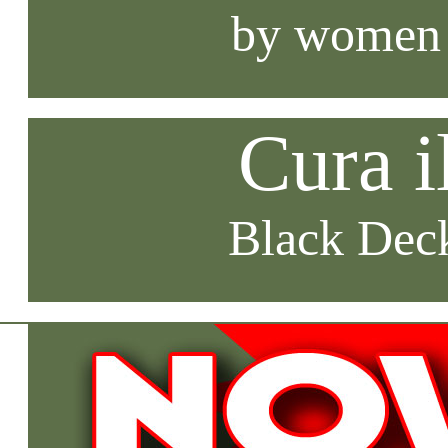
by women
Cura i
Black Deck