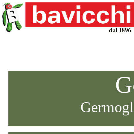
G
Germogli