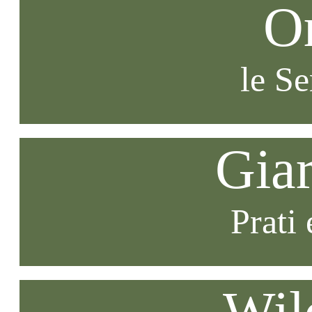
O
le S
Gia
Prati 
Wil