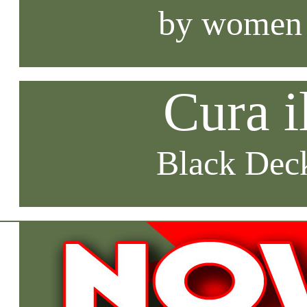
by women
Cura i
Black Deck