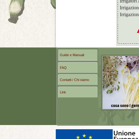
Irrigator
Irrigazio
Irrigazio
Guide e Manuali
FAQ
Contatti / Chi siamo
Link