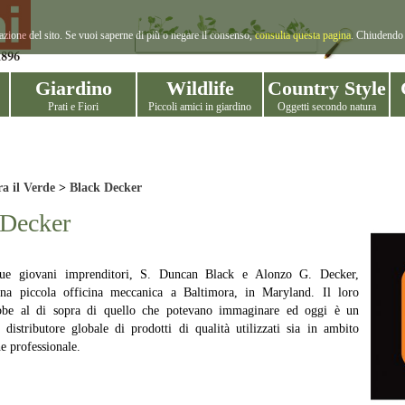
gazione del sito. Se vuoi saperne di più o negare il consenso,
consulta questa pagina
. Chiudendo 
Giardino
Wildlife
Country Style
Prati e Fiori
Piccoli amici in giardino
Oggetti secondo natura
a il Verde
>
Black Decker
 Decker
ue giovani imprenditori, S. Duncan Black e Alonzo G. Decker,
na piccola officina meccanica a Baltimora, in Maryland. Il loro
bbe al di sopra di quello che potevano immaginare ed oggi è un
 distributore globale di prodotti di qualità utilizzati sia in ambito
e professionale.