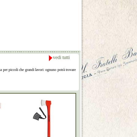
vedi tutti
a per piccoli che grandi lavori: ognuno potrà trovare