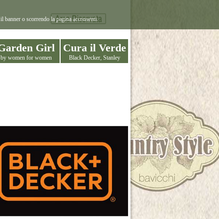
il banner o scorrendo la pagina acconsenti.
Garden Girl
Cura il Verde
by women for women
Black Decker, Stanley