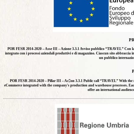
P
POR FESR 2014-2020 – Asse III – Azione 3.3.1 Avviso pubblico “TRAVEL” Con la rea
integrato con i processi aziendali produttivi e di magazzino. Ciascun sito abbraccia i
un pubblico internazion
POR FESR 2014-2020 – Pillar III – Ac􀆟on 3.3.1 Public call “TRAVEL” With the r
eCommerce integrated with the company's production and warehouse processes. Each web
offer an international audien