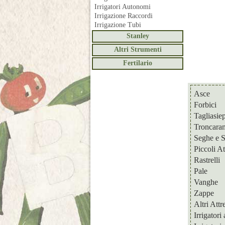
Irrigatori Autonomi
Irrigazione Raccordi
Irrigazione Tubi
Stanley
Altri Strumenti
Fertilario
Asce
Forbici
Tagliasiep
Troncara
Seghe e S
Piccoli At
Rastrelli
Pale
Vanghe
Zappe
Altri Attr
Irrigator