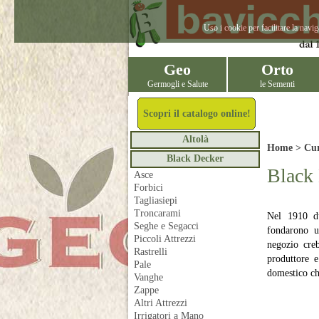
Uso i cookie per facilitare la navi
Geo
Orto
Germogli e Salute
le Sementi
Scopri il catalogo online!
Altolà
Home >
Cur
Black Decker
Black
Asce
Forbici
Tagliasiepi
Troncarami
Nel 1910 d
Seghe e Segacci
fondarono u
Piccoli Attrezzi
negozio cre
Rastrelli
produttore e
Pale
domestico ch
Vanghe
Zappe
Altri Attrezzi
Irrigatori a Mano