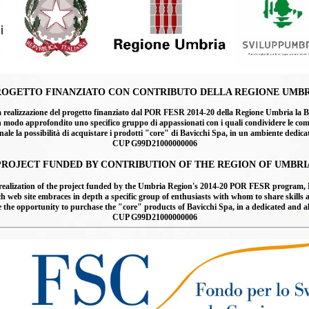
ROGETTO FINANZIATO CON CONTRIBUTO DELLA REGIONE UMBR
lizzazione del progetto finanziato dal POR FESR 2014-20 della Regione Umbria la Bavicc
n modo approfondito uno specifico gruppo di appassionati con i quali condividere le compet
ale la possibilità di acquistare i prodotti "core" di Bavicchi Spa, in un ambiente dedic
CUP G99D21000000006
PROJECT FUNDED BY CONTRIBUTION OF THE REGION OF UMBRI
ealization of the project funded by the Umbria Region's 2014-20 POR FESR program, Ba
 site embraces in depth a specific group of enthusiasts with whom to share skills and 
ce the opportunity to purchase the "core" products of Bavicchi Spa, in a dedicated and 
CUP G99D21000000006