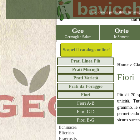
Uso i cookie per facilitare la navi
Geo
Orto
Germogli e Salute
le Sementi
Scopri il catalogo online!
Prati Linea Più
Home >
Gia
Prati Miscugli
Fiori
Prati Varietà
Prati da Foraggio
Fiori
Più di 70 sp
unicità. Tu
Fiori A-B
grammo, le ep
Fiori C-D
permettendo 
sicuro succes
Fiori E-G
Echinacea
Elicrisio
Eragrostis