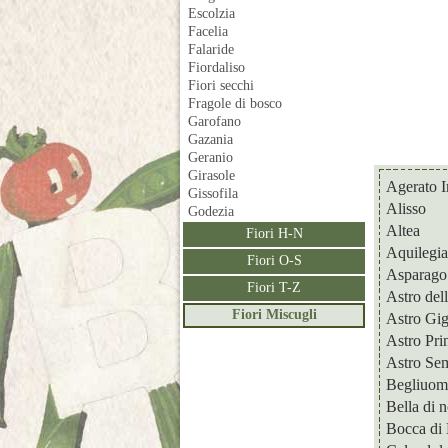
Escolzia
Facelia
Falaride
Fiordaliso
Fiori secchi
Fragole di bosco
Garofano
Gazania
Geranio
Girasole
Agerato I
Gissofila
Alisso
Godezia
Altea
Fiori H-N
Aquilegia
Fiori O-S
Asparago
Fiori T-Z
Astro del
Fiori Miscugli
Astro Gig
Astro Pri
Astro Se
Begliuom
Bella di n
Bocca di