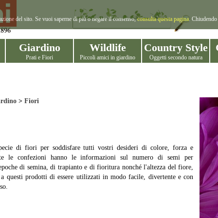
gazione del sito. Se vuoi saperne di più o negare il consenso,
consulta questa pagina
. Chiudendo 
Giardino
Wildlife
Country Style
Prati e Fiori
Piccoli amici in giardino
Oggetti secondo natura
rdino
>
Fiori
ecie di fiori per soddisfare tutti vostri desideri di colore, forza e
tte le confezioni hanno le informazioni sul numero di semi per
oche di semina, di trapianto e di fioritura nonché l'altezza del fiore,
a questi prodotti di essere utilizzati in modo facile, divertente e con
so.