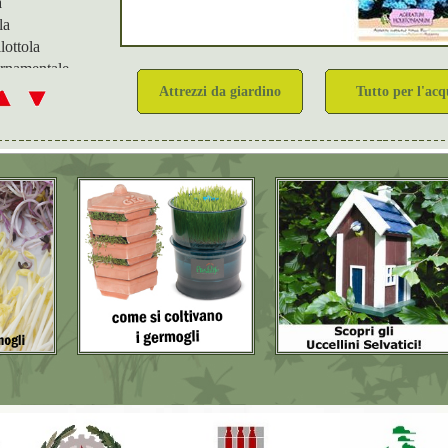
a
la
lottola
rnamentale
Attrezzi da giardino
Tutto per l'ac
a
epre
lo
o carinato
a
s
o