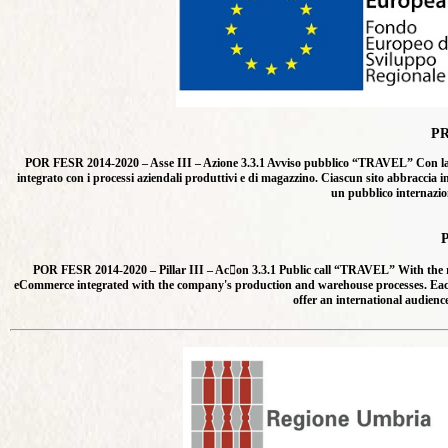
Fiori secc
Fragole d
Garofano
Gazania
Geranio
Girasole
P
Gissofila
POR FESR 2014-2020 – Asse III – Azione 3.3.1 Avviso pubblico “TRAVEL” Con la rea
Godezia
integrato con i processi aziendali produttivi e di magazzino. Ciascun sito abbraccia i
Iberis
un pubblico internazion
Ipomea
Kochia
Lamarcki
POR FESR 2014-2020 – Pillar III – Ac􀆟on 3.3.1 Public call “TRAVEL” With the r
Lavanda
eCommerce integrated with the company's production and warehouse processes. Each web
offer an international audien
Lunaria
Lupino R
Mais
Margherit
Margherit
Mesembr
Nasturzio