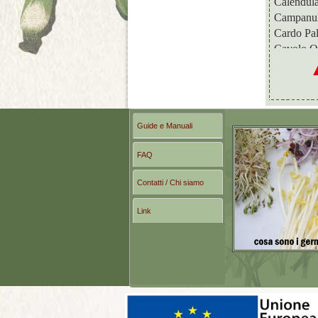
Calendul
Campanu
Cardo Pal
Cavolo O
Celosia
Centaure
Cleome
Coda di l
Coleus
Guide e Manuali
Convolvo
FAQ
Cosmea
Crisantem
Contatti / Chi siamo
Diascia
Digitale
Link
Echinace
Elicrisio
Eragrosti
Escolzia
Facelia
Falaride
Fiordalis