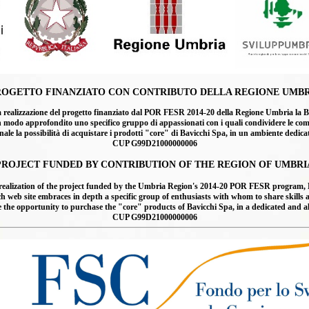
hi
i bosco
ROGETTO FINANZIATO CON CONTRIBUTO DELLA REGIONE UMBR
lizzazione del progetto finanziato dal POR FESR 2014-20 della Regione Umbria la Bavicc
n modo approfondito uno specifico gruppo di appassionati con i quali condividere le compet
ale la possibilità di acquistare i prodotti "core" di Bavicchi Spa, in un ambiente dedic
CUP G99D21000000006
PROJECT FUNDED BY CONTRIBUTION OF THE REGION OF UMBRI
a
ealization of the project funded by the Umbria Region's 2014-20 POR FESR program, Ba
 site embraces in depth a specific group of enthusiasts with whom to share skills and 
ce the opportunity to purchase the "core" products of Bavicchi Spa, in a dedicated and 
CUP G99D21000000006
ussel
a perenne
ina
iantemo