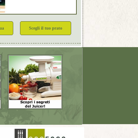
qua
Scegli il tuo prato