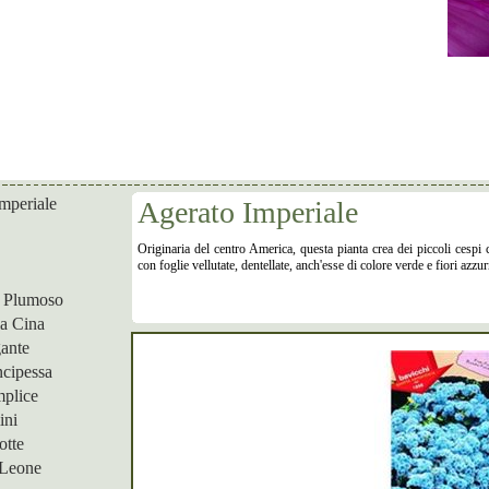
mperiale
Agerato Imperiale
Originaria del centro America, questa pianta crea dei piccoli cespi co
con foglie vellutate, dentellate, anch'esse di colore verde e fiori azzurr
 Plumoso
la Cina
ante
ncipessa
mplice
ini
otte
 Leone