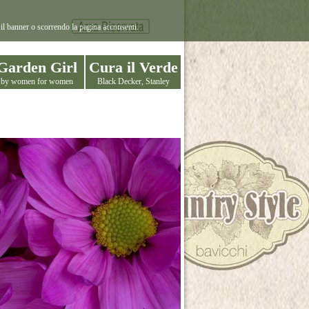
il banner o scorrendo la pagina acconsenti.
Garden Girl
Cura il Verde
by women for women
Black Decker, Stanley