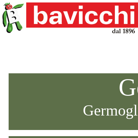
G
Germogli