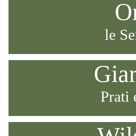
O
le S
Gia
Prati 
Wil