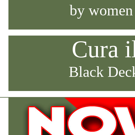
by women
Cura i
Black Deck