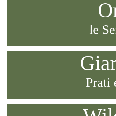
O
le S
Gia
Prati 
Wil