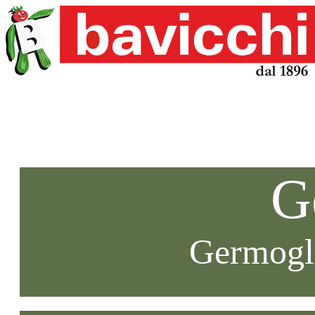
G
Germogli