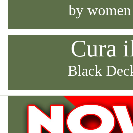
by women
Cura i
Black Deck