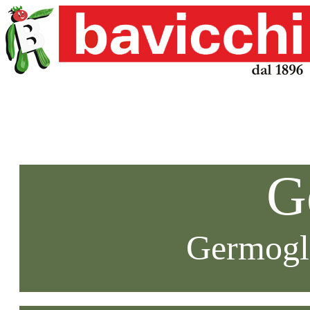
G
Germogli