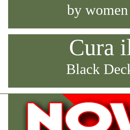
by women
Cura i
Black Deck