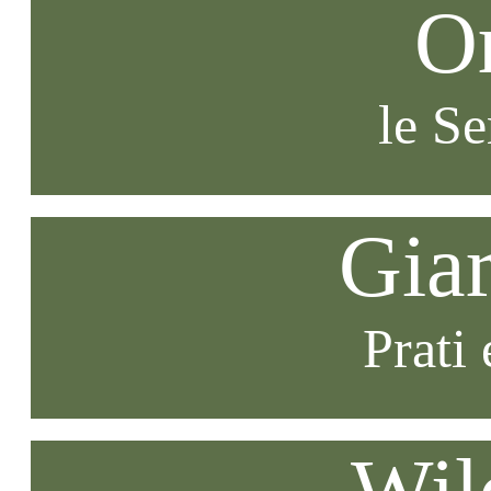
O
le S
Gia
Prati 
Wil