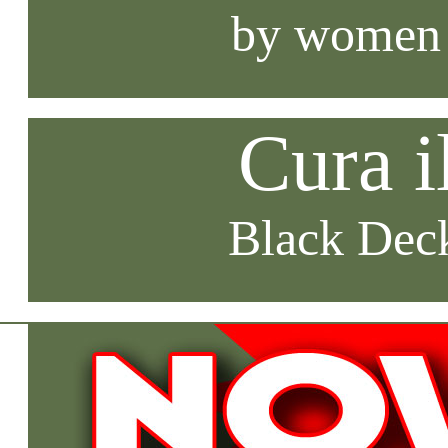
by women
Cura i
Black Deck