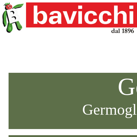
G
Germogli