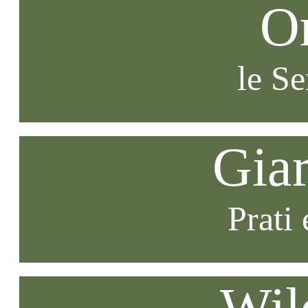
O
le S
Gia
Prati 
Wil