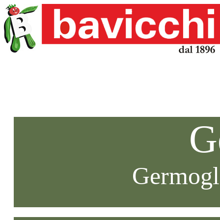
G
Germogli