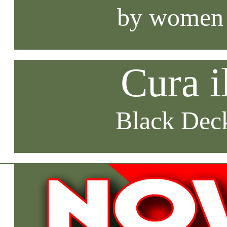
by women
Cura i
Black Deck