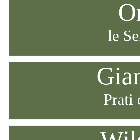
O
le S
Gia
Prati 
Wil