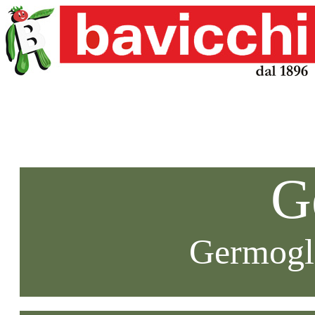
G
Germogli