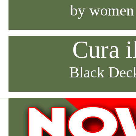
by women
Cura i
Black Deck