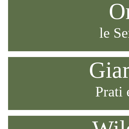
O
le S
Gia
Prati 
Wil