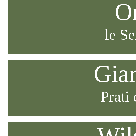
O
le S
Gia
Prati 
Wil