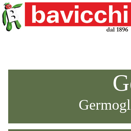
G
Germogli