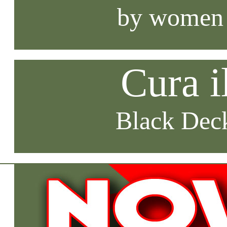
by women
Cura i
Black Deck