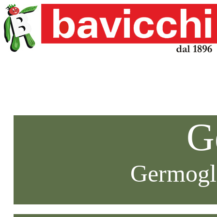
G
Germogli