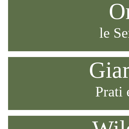
O
le S
Gia
Prati 
Wil