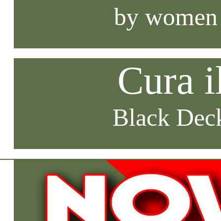
by women
Cura i
Black Deck