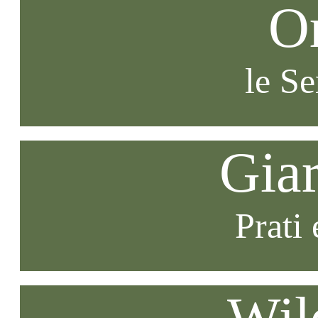
O
le S
Gia
Prati 
Wil