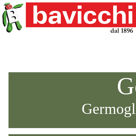
G
Germogli