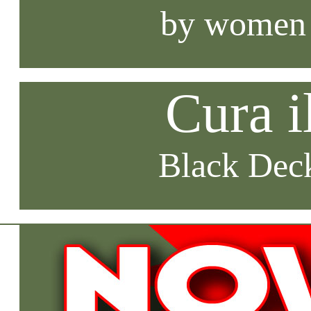
by women
Cura i
Black Deck